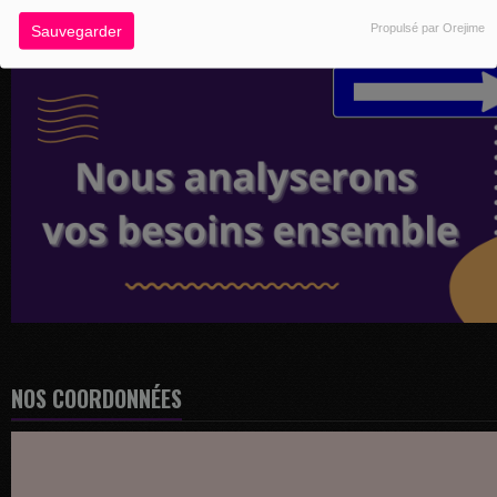
Propulsé par Orejime
Sauvegarder
NOS COORDONNÉES