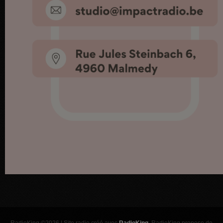
RadioKing ©2026 | Site radio créé avec
RadioKing
. RadioKing propose de