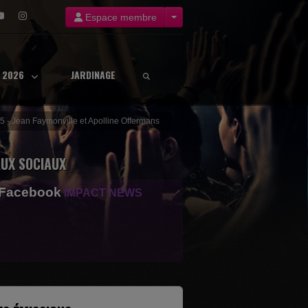
Espace membre
8 2026
JARDINAGE
5 - Jean Faymonville et Apolline Offermans
UX SOCIAUX
 Facebook
IMPACT NEWS