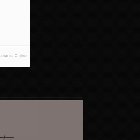
pulsé par Orejime