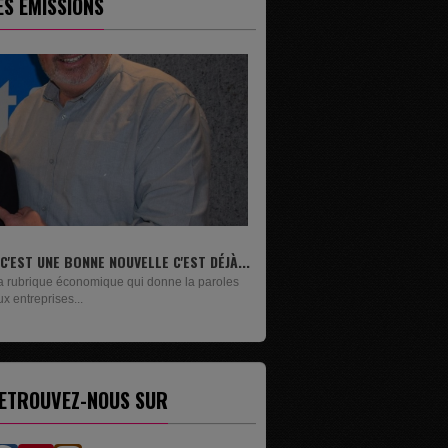
ES ÉMISSIONS
ELLE C'EST DÉJÀ...
LIVRES
ui donne la paroles
Un lundi sur deux, Maxime Janssens vous
présente les livres de...
ETROUVEZ-NOUS SUR