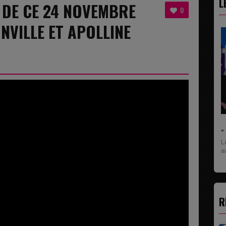
L
8 DE CE 24 NOVEMBRE
0
NVILLE ET APOLLINE
" C'EST UNE BONNE NOUV
La rubrique économique q
aux entreprises...
R