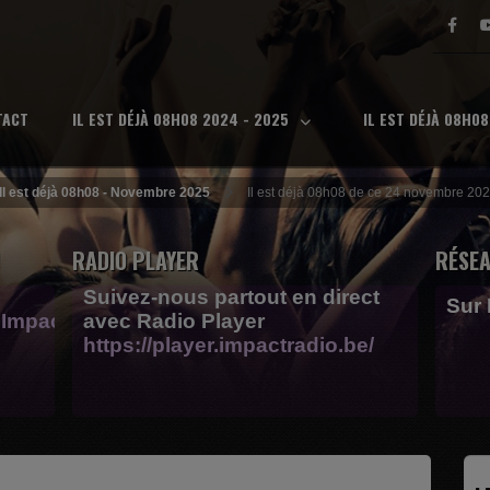
TACT
IL EST DÉJÀ 08H08 2024 - 2025
IL EST DÉJÀ 08H0
Il est déjà 08h08 - Novembre 2025
Il est déjà 08h08 de ce 24 novembre 202
RADIO PLAYER
RÉSEA
Suivez-nous partout en direct
Sur
Impactfm-
avec Radio Player
https://player.impactradio.be/