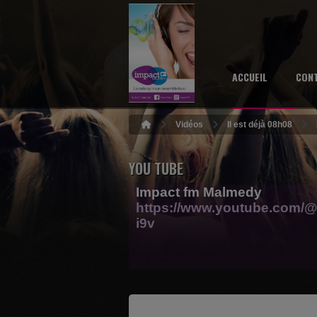
ACCUEIL
CON
Vidéos
Il est déjà 08h08
YOU TUBE
Impact fm Malmedy
https://www.youtube.com/@
i9v