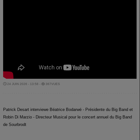
24 JUIN 2026 - 13:58 -
367VUES
Patrick Desart interviewe Béatrice Bodarwé - Présidente du Big Band et
Robin Di Marzio - Directeur Musical pour le concert annuel du Big Band
de Sourbrodt