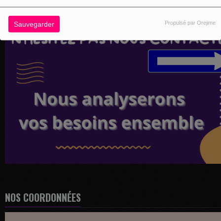
Propulsé par Orejime
Sauvegarder
NOS COORDONNÉES