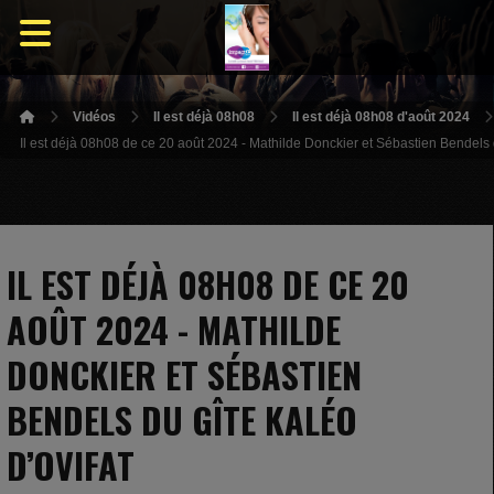
Vidéos
Il est déjà 08h08
Il est déjà 08h08 d'août 2024
Il est déjà 08h08 de ce 20 août 2024 - Mathilde Donckier et Sébastien Bendels 
IL EST DÉJÀ 08H08 DE CE 20
AOÛT 2024 - MATHILDE
DONCKIER ET SÉBASTIEN
BENDELS DU GÎTE KALÉO
D’OVIFAT