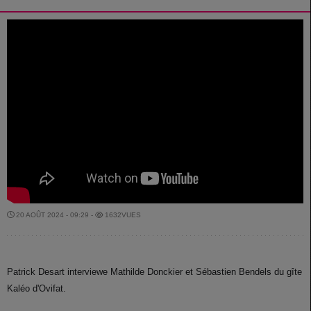
20 AOÛT 2024 - 09:29 -
1632VUES
Patrick Desart interviewe Mathilde Donckier et Sébastien Bendels du gîte
Kaléo d'Ovifat.