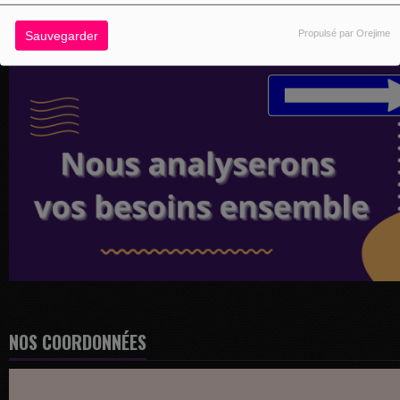
Propulsé par Orejime
Sauvegarder
NOS COORDONNÉES