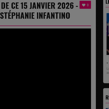
L
 DE CE 15 JANVIER 2026 -
0
STÉPHANIE INFANTINO
" C'EST UNE BONNE NOUVELLE C'EST DÉJÀ...
La rubrique économique qui donne la paroles
aux entreprises...
R