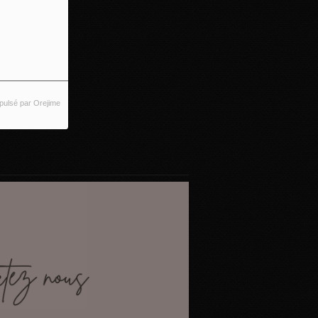
pulsé par Orejime