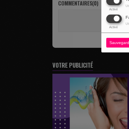
COMMENTAIRES(0)
Ut
Activé
Vous deve
F
SE 
Ut
Activé
Sauvegard
VOTRE PUBLICITÉ