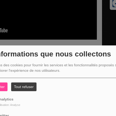
nformations que nous collectons
ns des cookies pour fournir les services et les fonctionnalités proposés s
Stéphanie Infantino pour le Salon des Métiers qui aura lieu le 22
iorer l'expérience de nos utilisateurs.
medy.
ter
Tout refuser
nalytics
ilisation: Analyse
witter