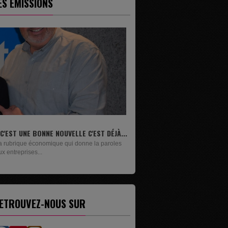
ES ÉMISSIONS
LIVRES
Un lundi sur deux, Maxime Janssens vous
présente les livres de...
ETROUVEZ-NOUS SUR