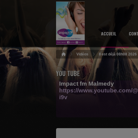
ACCUEIL
CON
Vidéos
Il est déjà 08h08 2026
YOU TUBE
Impact fm Malmedy
https://www.youtube.com/@
i9v