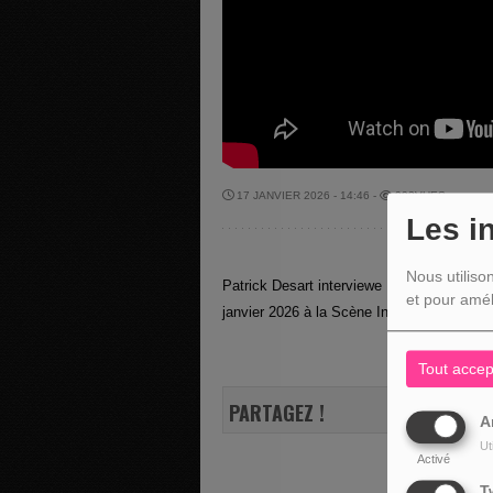
17 JANVIER 2026 - 14:46 -
993VUES
Les i
Nous utiliso
Patrick Desart interviewe Rachel Gazon et 
et pour amél
janvier 2026 à la Scène Intermills de Mal
Tout accep
PARTAGEZ !
A
Ut
Activé
T