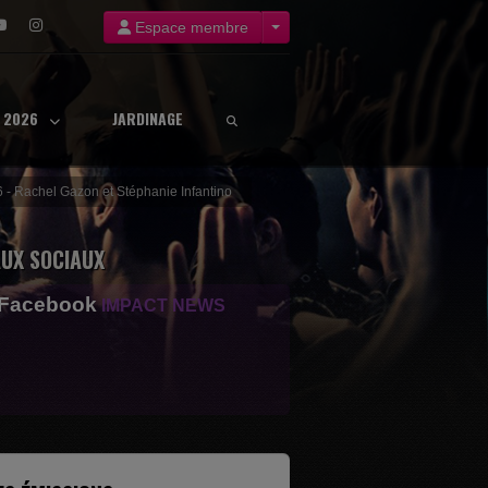
Espace membre
8 2026
JARDINAGE
6 - Rachel Gazon et Stéphanie Infantino
UX SOCIAUX
 Facebook
IMPACT NEWS