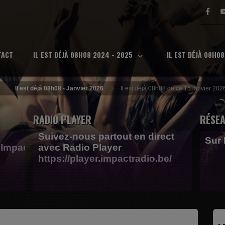
TACT
IL EST DÉJÀ 08H08 2024 - 2025
IL EST DÉJÀ 08H0
Il est déjà 08h08 - Janvier 2026
Il est déjà 08h08 de ce 15 janvier 202
RADIO PLAYER
RÉSEA
Suivez-nous partout en direct
Sur
Impactfm-
avec Radio Player
https://player.impactradio.be/