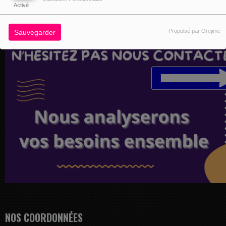
Activé
Propulsé par Orejime
Sauvegarder
NOS COORDONNÉES