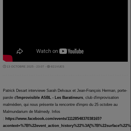
13 OCTOBRE 2025 - 23:07 -
821VUES
Patrick Desart interviewe Sarah Delvaux et Jean-François Herman, porte-
parole d'
Improvisible ASBL - Les Baratineurs
, club d'improvisation
malmédien, qui nous présente la rencontre d'impro du 25 octobre au
Malmundarium de Malmedy. Infos
:
https://www.facebook.com/events/1112854837038165?
acontext=%7B%22event_action_history%22%3A[%7B%22surface%