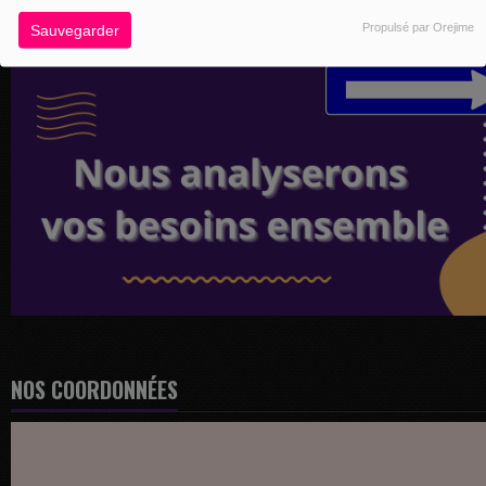
Propulsé par Orejime
Sauvegarder
NOS COORDONNÉES