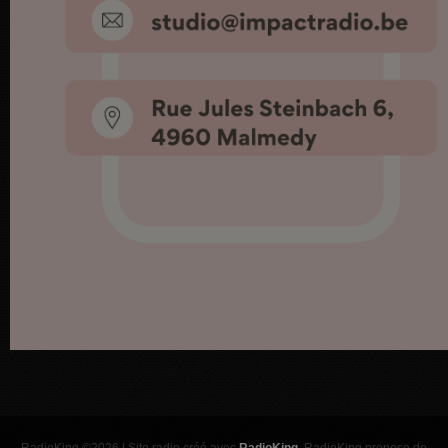
RadioKing ©2026 | Site radio créé avec
RadioKing
. RadioKing propose de