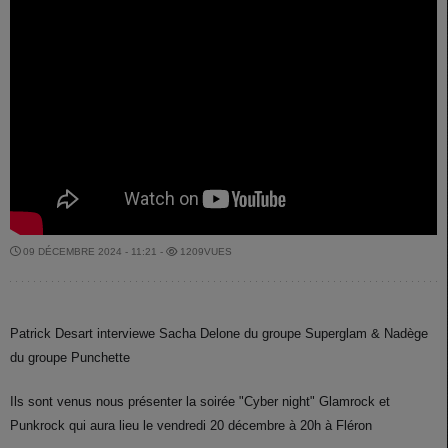
09 DÉCEMBRE 2024 - 11:21 -
1209VUES
Patrick Desart interviewe Sacha Delone du groupe Superglam & Nadège
du groupe Punchette
Ils sont venus nous présenter la soirée "Cyber night" Glamrock et
Punkrock qui aura lieu le vendredi 20 décembre à 20h à Fléron