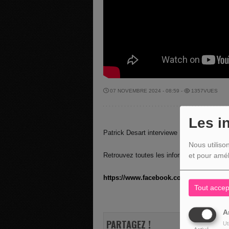
07 NOVEMBRE 2024 - 08:59 -
1357VUES
Les i
Patrick Desart interviewe Renaud Godar
Nous utiliso
Retrouvez toutes les informations su
et pour amél
https://www.facebook.com/YKONSBEL
Tout accep
A
PARTAGEZ !
Ut