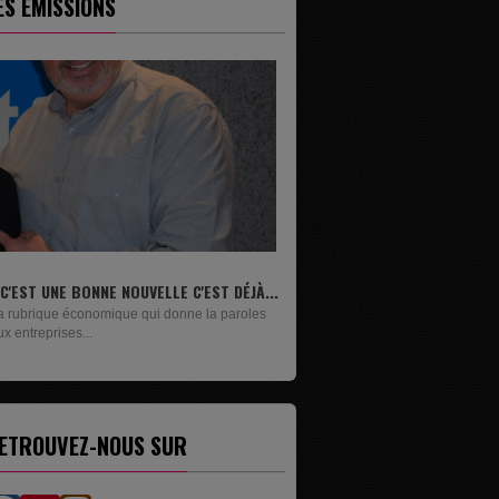
ES ÉMISSIONS
.
LIVRES
Un lundi sur deux, Maxime Janssens vous
présente les livres de...
ETROUVEZ-NOUS SUR