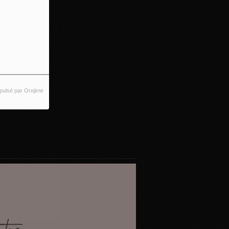
pulsé par Orejime