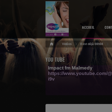
ACCUEIL
CON
Vidéos
Il est déjà 08h08
YOU TUBE
Impact fm Malmedy
https://www.youtube.com/@
i9v