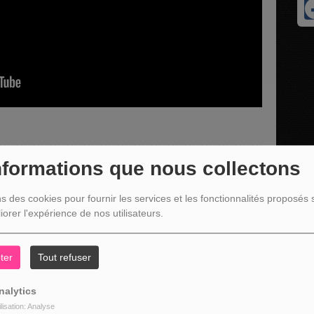
nformations que nous collectons
t du groupe YKONS
ns des cookies pour fournir les services et les fonctionnalités proposés s
r la page d'YKONS
iorer l'expérience de nos utilisateurs.
GIUM
ter
Tout refuser
nalytics
ilisation: Analyse