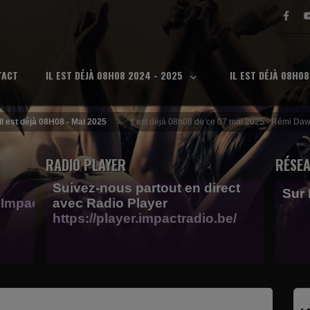
TACT
IL EST DÉJÀ 08H08 2024 - 2025
IL EST DÉJÀ 08H0
Il est déjà 08H08 - Mai 2025
Il est déjà 08h08 de ce 07 mai 2025 - Rémi Da
RADIO PLAYER
RÉSEA
Suivez-nous partout en direct
Sur
Impactfm-
avec Radio Player
https://player.impactradio.be/