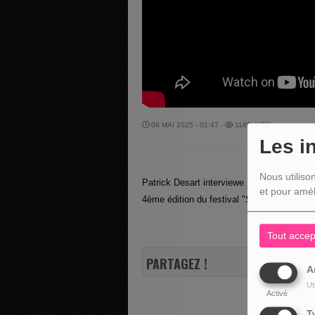
08 MAI 2025 - 01:47 -
1185VUES
Les i
Nous utiliso
Patrick Desart interviewe Rémi Dawans, pr
et pour amél
4ème édition du festival "Swing it in Bod
Tout accep
PARTAGEZ !
A
Ut
Activé
T