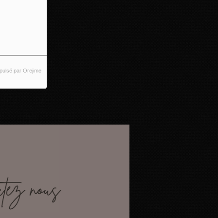
pulsé par Orejime