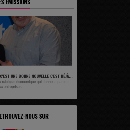
ES ÉMISSIONS
OUVELLE C'EST DÉJÀ...
LIVRES
e qui donne la paroles
Un lundi sur deux, Maxime Janssens vous
présente les livres de...
ETROUVEZ-NOUS SUR