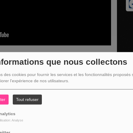
nformations que nous collectons
ns des cookies pour fournir les services et les fonctionnalités proposés s
opriétaire du Bar'atineur à Basse-Bodeux qui nous présente la
iorer l'expérience de nos utilisateurs.
'2" de ces 9 et 10 mai à Basse-Bodeux.
ter
Tout refuser
nalytics
ilisation: Analyse
witter