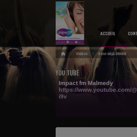
ACCUEIL
CON
Vidéos
Il est déjà 08h08
YOU TUBE
Impact fm Malmedy
https://www.youtube.com/@
i9v