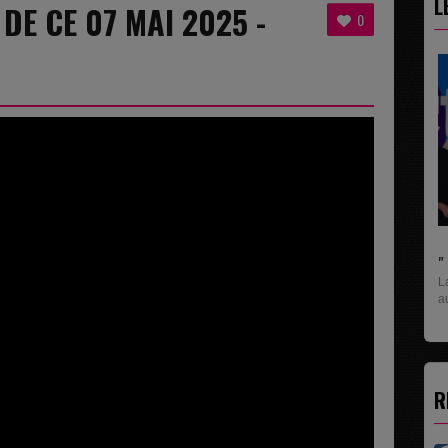
L
 DE CE 07 MAI 2025 -
0
" C'EST UNE BONNE N
La rubrique économiqu
aux entreprises...
R