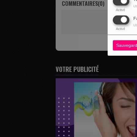
COMMENTAIRES(0)
Ut
Activé
Vous deve
F
SE 
Ut
Activé
Sauvegard
VOTRE PUBLICITÉ