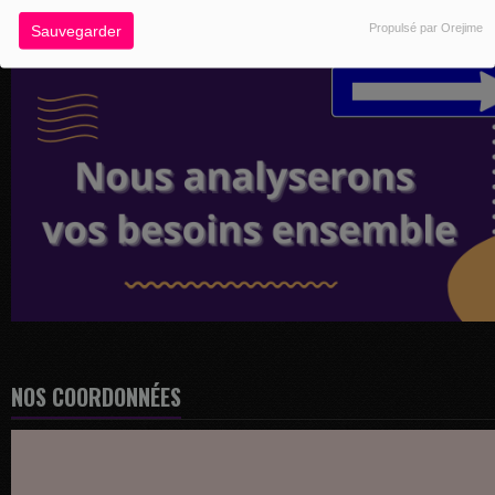
Propulsé par Orejime
Sauvegarder
NOS COORDONNÉES