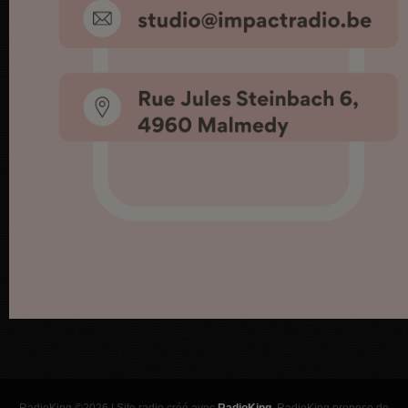
RadioKing ©2026 | Site radio créé avec
RadioKing
. RadioKing propose de