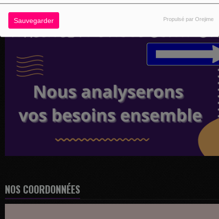
Propulsé par Orejime
Sauvegarder
NOS COORDONNÉES