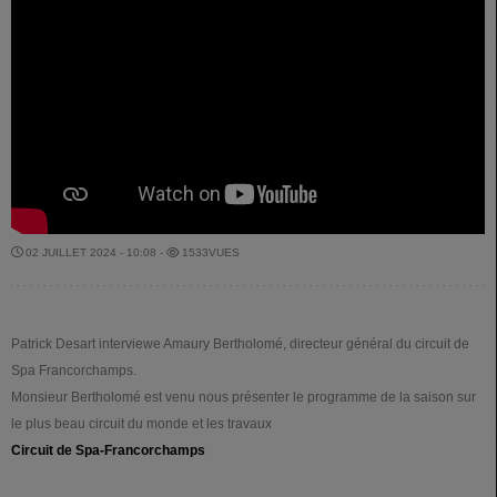
02 JUILLET 2024 - 10:08 -
1533VUES
Patrick Desart interviewe Amaury Bertholomé, directeur général du circuit de
Spa Francorchamps.
Monsieur Bertholomé est venu nous présenter le programme de la saison sur
le plus beau circuit du monde et les travaux
Circuit de Spa-Francorchamps