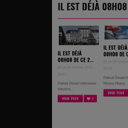
IL EST DÉJÀ 08H0
IL EST DÉJÀ
IL EST DÉJÀ
08H08 DE 
08H08 DE CE 28
OCTOBRE 
Le 29 octobr
OCTOBRE 2024 -
Le 28 octobre 2024 -
08:44
MAURINE
08:47
Patrick Desart 
HELMAN
Nirana Ohara...
Patrick Desart interviewe
Maurine...
VOIR PLUS
VOIR PLUS
0