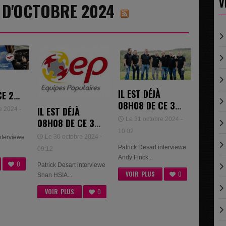
V
8 D'OCTOBRE 2024
IL EST DÉJÀ
CE 29
08H08 DE CE 31
2024
IL EST DÉJÀ
e 2024 -
OCTOBRE 2024 -
Le 31 octobre 2024 -
08H08 DE CE 30
ANDY FINCK &
10:02
OCTOBRE 2024 -
Le 30 octobre 2024 -
interviewe
STEPHAN COLS
SHAN HSIA &
Patrick Desart interviewe
09:12
MARIE HUBERTY
Andy Finck...
0
Patrick Desart interviewe
VOIR PLUS
0
Shan HSIA...
VOIR PLUS
0