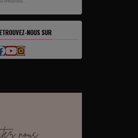
ésente les livres de...
ETROUVEZ-NOUS SUR