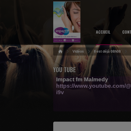
ACCUEIL
CON
Vidéos
Il est déjà 08h08
YOU TUBE
Impact fm Malmedy
https://www.youtube.com/@
i9v