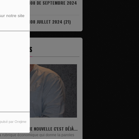
IL EST DÉJÀ 08H08 DE SEPTEMBRE 2024
7)
ur notre site
IL EST DÉJÀ 08H08 JUILLET 2024 (21)
ES ÉMISSIONS
pulsé par Orejime
IVRES
n lundi sur deux, Maxime Janssens vous