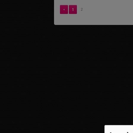
<
1
2