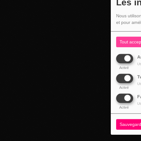
Les i
Nous utiliso
et pour amél
Tout accep
A
Ut
Activé
T
Ut
Activé
F
Ut
Activé
Sauvegard