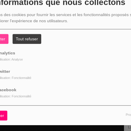
nformations que nous collectons
(1
ns des cookies pour fournir les services et les fonctionnalités proposés s
iorer l'expérience de nos utilisateurs.
ter
Tout refuser
L
nalytics
ilisation: Analyse
witter
ilisation: Fonctionnalité
acebook
ilisation: Fonctionnalité
Pro
er
L
U