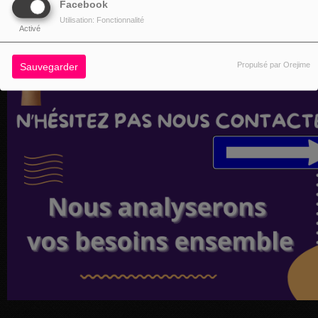
Facebook
Utilisation: Fonctionnalité
Activé
Propulsé par Orejime
Sauvegarder