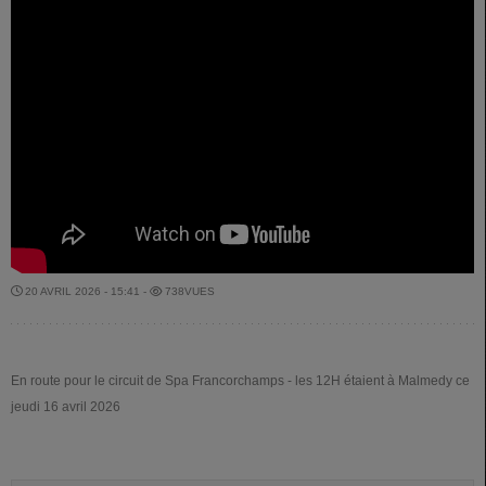
20 AVRIL 2026 - 15:41 -
738VUES
En route pour le circuit de Spa Francorchamps - les 12H étaient à Malmedy ce
jeudi 16 avril 2026