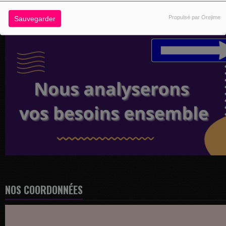
Propulsé par Orejime
Sauvegarder
NOS COORDONNÉES