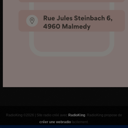
RadioKing ©2026 | Site radio créé avec
RadioKing
. RadioKing propose de
créer une webradio
facilement.