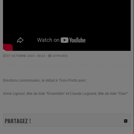
07 OCTOBRE 2024 - 08:42 -
1376VUES
Elections communales, le débat à Trois-Ponts avec :
Anne Lignoul, tête de liste "Ensemble" et Claude Legrand, tête de liste "Oser".
PARTAGEZ !