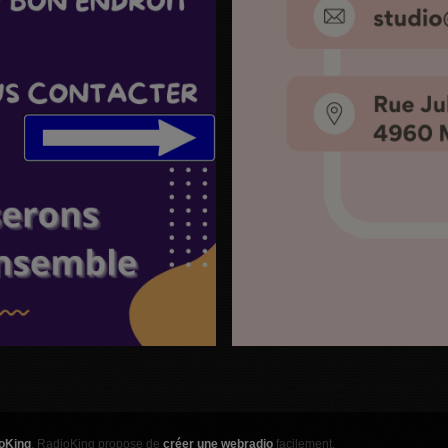
oKing
. RadioKing propose de
créer une webradio
facilement.