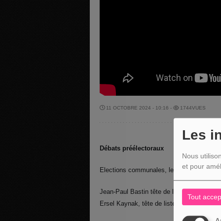
11 OCTOBRE 2024 - 10:16 -
1744VUES
Les i
Débats préélectoraux
Nous utiliso
et pour amél
Elections communales, le débat à Malmedy
Jean-Paul Bastin tête de liste Alternativ
Tout accep
Ersel Kaynak, tête de liste Progrès (1ère p
A