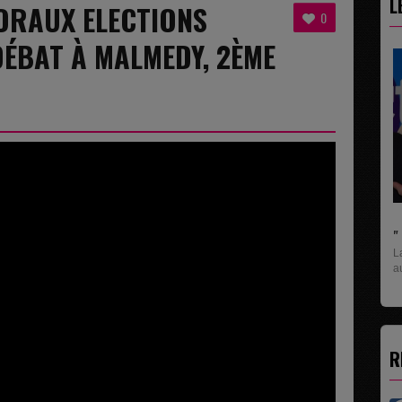
L
ORAUX ELECTIONS
0
ÉBAT À MALMEDY, 2ÈME
" C'EST UNE BONNE NOUVE
La rubrique économique qui
aux entreprises...
R