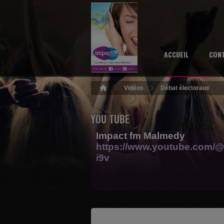
ACCUEIL
CON
Vidéos
Débat électoraux
YOU TUBE
Impact fm Malmedy
https://www.youtube.com/@
i9v