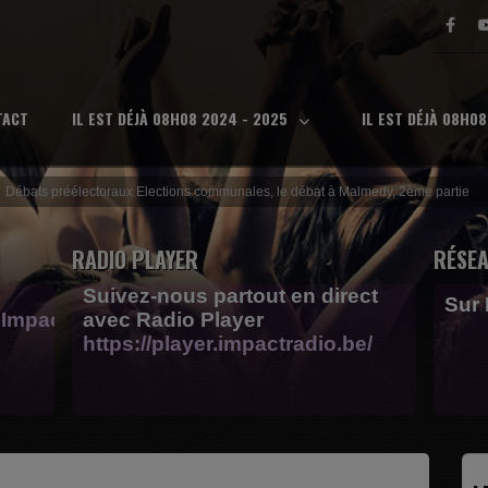
TACT
IL EST DÉJÀ 08H08 2024 - 2025
IL EST DÉJÀ 08H0
Débats préélectoraux Elections communales, le débat à Malmedy, 2ème partie
RADIO PLAYER
RÉSEA
Suivez-nous partout en direct
Sur
Impactfm-
avec Radio Player
https://player.impactradio.be/