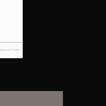
pulsé par Orejime