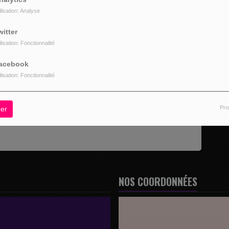
ilisation: Analyse
witter
ilisation: Fonctionnalité
acebook
ilisation: Fonctionnalité
z être connecté pour commenter
Pro
CONNECTER
INSCRIPTION
er
NOS COORDONNÉES