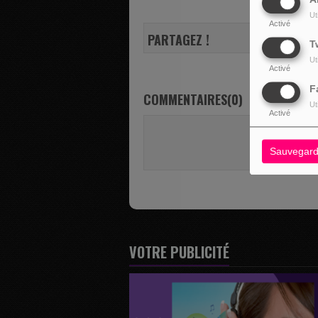
Ut
Activé
PARTAGEZ !
T
Ut
Activé
F
COMMENTAIRES(0)
Ut
Activé
Vous deve
SE 
Sauvegard
VOTRE PUBLICITÉ