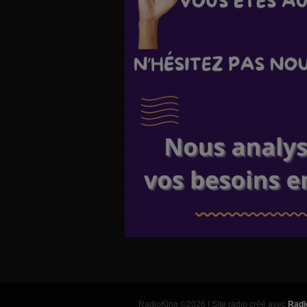
RadioKing ©2026 | Site radio créé avec
Radi