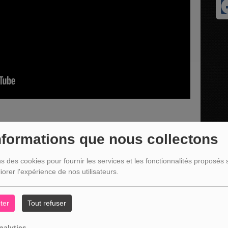
nformations que nous collectons
ns des cookies pour fournir les services et les fonctionnalités proposés s
iorer l'expérience de nos utilisateurs.
, 2ème partie, avec:
e, André Denis tête de liste Ensemble Changeons Malmedy et
ter
Tout refuser
artie)
nalytics