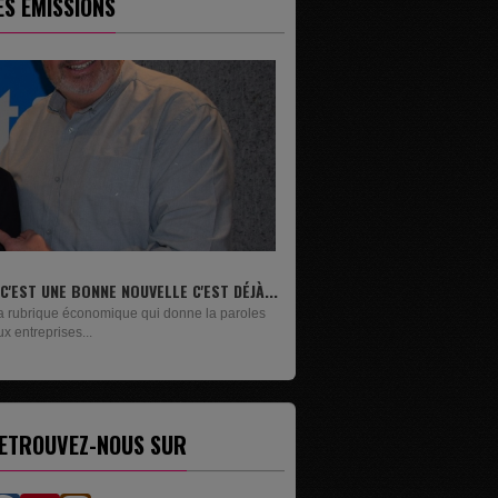
ES ÉMISSIONS
LLE C'EST DÉJÀ...
LIVRES
 donne la paroles
Un lundi sur deux, Maxime Janssens vous
présente les livres de...
ETROUVEZ-NOUS SUR