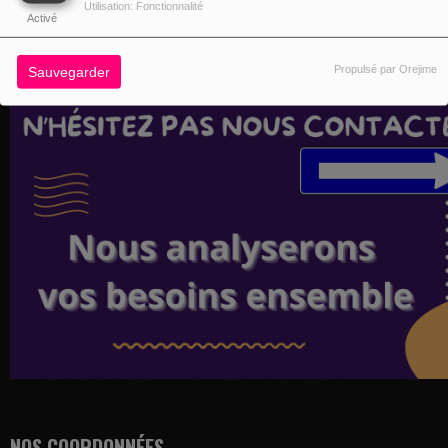
Utilisation: Fonctionnalité
Activé
Propulsé par Orejime
Sauvegarder
NOS COORDONNÉES