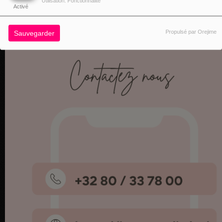
Utilisation: Fonctionnalité
Activé
Propulsé par Orejime
Sauvegarder