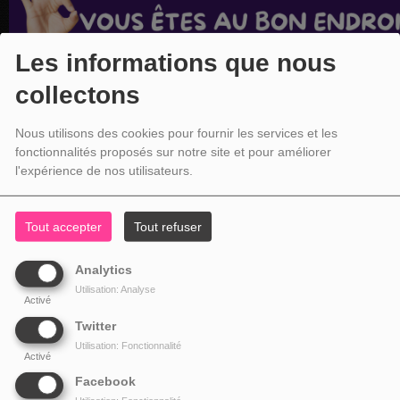
Les informations que nous
collectons
Nous utilisons des cookies pour fournir les services et les
fonctionnalités proposés sur notre site et pour améliorer
l'expérience de nos utilisateurs.
Tout accepter
Tout refuser
Analytics
Utilisation: Analyse
Activé
Twitter
Utilisation: Fonctionnalité
Activé
Facebook
NOS COORDONNÉES