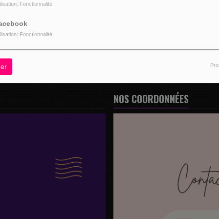
ilisation: Fonctionnalité
z être connecté pour commenter
acebook
CONNECTER
INSCRIPTION
ilisation: Fonctionnalité
Pro
er
NOS COORDONNÉES