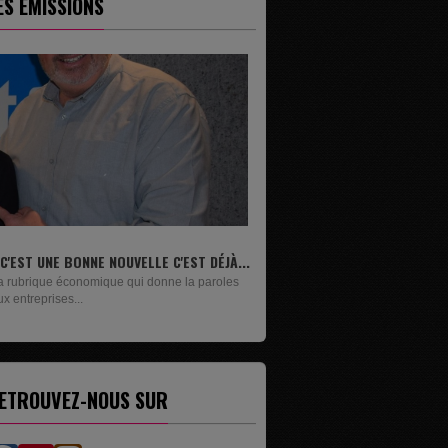
ES ÉMISSIONS
...
LIVRES
s
Un lundi sur deux, Maxime Janssens vous
présente les livres de...
ETROUVEZ-NOUS SUR