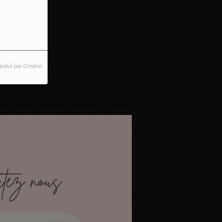
pulsé par Orejime