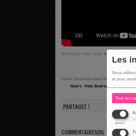
02 JUILLET 2024 - 12:28 -
1633VUES
Les i
Nous utiliso
et pour amél
Patrick Desart interviewe Noémie Michel, gé
Nom's - Poke Bowl et Ramen
Tout accep
PARTAGEZ !
A
Ut
Activé
COMMENTAIRES(0)
T