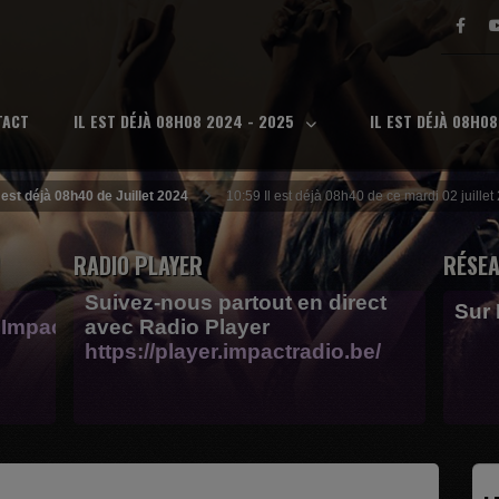
TACT
IL EST DÉJÀ 08H08 2024 - 2025
IL EST DÉJÀ 08H0
l est déjà 08h40 de Juillet 2024
10:59 Il est déjà 08h40 de ce mardi 02 juille
RADIO PLAYER
RÉSEA
Suivez-nous partout en direct
Sur
Impactfm-
avec Radio Player
https://player.impactradio.be/