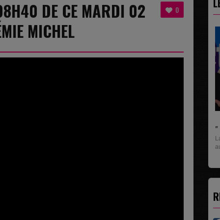
L
 08H40 DE CE MARDI 02
0
ÉMIE MICHEL
" C'EST UNE BONNE NOUVELLE C'EST DÉJÀ
La rubrique économique qui donne la parole
aux entreprises...
R