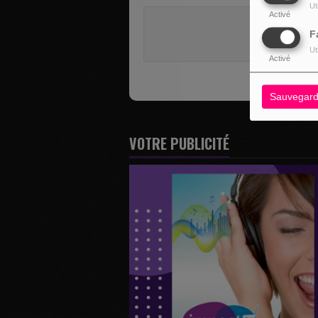
Ut
Activé
Vous deve
F
SE 
Ut
Activé
Sauvegard
VOTRE PUBLICITÉ