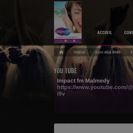
ACCUEIL
CON
Vidéos
Il est déjà 8h40
I
YOU TUBE
Impact fm Malmedy
https://www.youtube.com/@
i9v