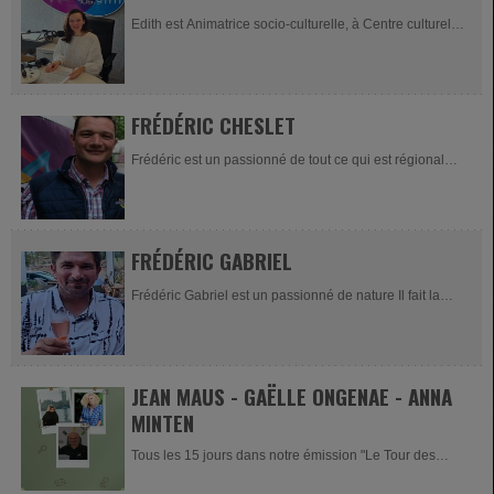
Edith est Animatrice socio-culturelle, à Centre culturel
Stavelot Trois-Ponts et vient tous les 15 jours nous
relater les évènements de la commune de...
FRÉDÉRIC CHESLET
Frédéric est un passionné de tout ce qui est régional
(dans tous les domaines). Il nous prodigue ses
informations locales tous les jeudis matin...
FRÉDÉRIC GABRIEL
Frédéric Gabriel est un passionné de nature Il fait la
production de vivaces, arbustes, aromatiques,
graminées, annuelles, sur plus de 6000m²...
JEAN MAUS - GAËLLE ONGENAE - ANNA
MINTEN
Tous les 15 jours dans notre émission "Le Tour des
régions", nous recevons à tour de rôle : Jean Maus,