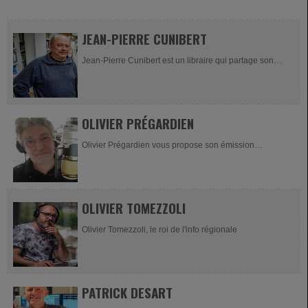
Directeur du Syndicat d'Initiative de...
JEAN-PIERRE CUNIBERT
Jean-Pierre Cunibert est un libraire qui partage son
amour des livres tous les 15 jours (lundi) dans sa
chronique "Les livres" à...
OLIVIER PRÉGARDIEN
Olivier Prégardien vous propose son émission
"Génération Vinyle" tous les samedis entre 21h et minuit
OLIVIER TOMEZZOLI
Olivier Tomezzoli, le roi de l'info régionale
PATRICK DESART