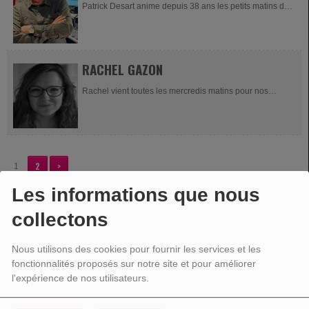
Patrick Desart anime depuis 38 ans les petits matins de
Patrick Desart
RACHEL GAZON
Rachel vient toutes les mercredis matins pour nos
présenter les divers thèmes que l'on peut aborder chez
Infor Jeunes Malmedy...
2
>
1
Les informations que nous
collectons
VOTRE PUBLICITÉ
Nous utilisons des cookies pour fournir les services et les
fonctionnalités proposés sur notre site et pour améliorer
l'expérience de nos utilisateurs.