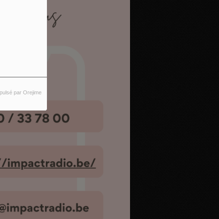
pulsé par Orejime