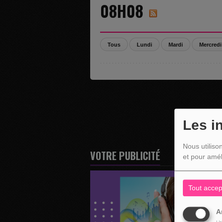
08H08
Tous
Lundi
Mardi
Mercredi
Les i
Nous utiliso
VOTRE PUBLICITÉ
et pour amél
Tout accep
A