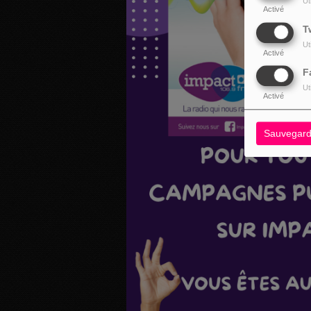
Ut
Activé
T
Ut
Activé
F
Ut
Activé
Sauvegard