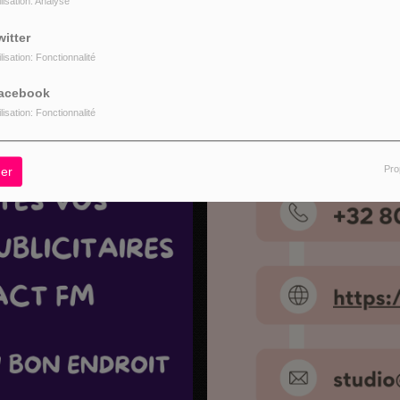
ilisation: Analyse
witter
ilisation: Fonctionnalité
acebook
ilisation: Fonctionnalité
Pro
er