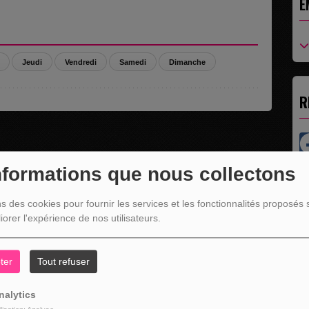
E
Jeudi
Vendredi
Samedi
Dimanche
R
nformations que nous collectons
ns des cookies pour fournir les services et les fonctionnalités proposés s
NOS COORDONNÉES
iorer l'expérience de nos utilisateurs.
ter
Tout refuser
nalytics