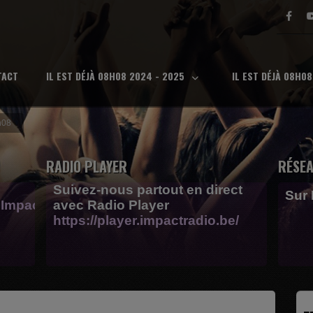
TACT
IL EST DÉJÀ 08H08 2024 - 2025
IL EST DÉJÀ 08H0
h08
RADIO PLAYER
RÉSEA
Suivez-nous partout en direct
Sur
Impactfm-
avec Radio Player
https://player.impactradio.be/