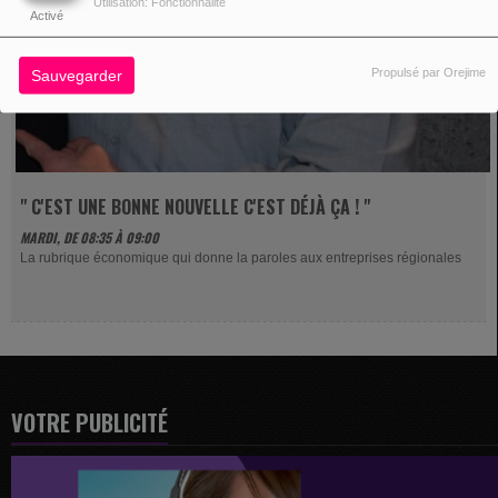
Utilisation: Fonctionnalité
Activé
Propulsé par Orejime
Sauvegarder
" C'EST UNE BONNE NOUVELLE C'EST DÉJÀ ÇA ! "
MARDI, DE 08:35 À 09:00
La rubrique économique qui donne la paroles aux entreprises régionales
VOTRE PUBLICITÉ