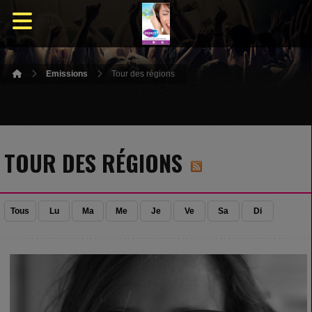
Emissions
Tour des régions
TOUR DES RÉGIONS
Tous
Lu
Ma
Me
Je
Ve
Sa
Di