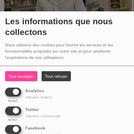
Les informations que nous
collectons
Nous utilisons des cookies pour fournir les services et les
fonctionnalités proposés sur notre site et pour améliorer
LIVRES
l'expérience de nos utilisateurs.
LUNDI, DE 07:50 À 07:55
Un lundi sur deux, Maxime Janssens vous présente les livres de la semaine
Tout accepter
Tout refuser
Analytics
Utilisation: Analyse
Activé
Twitter
Utilisation: Fonctionnalité
Activé
Facebook