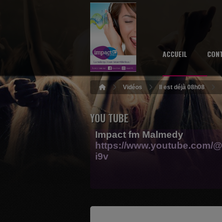
ACCUEIL
CON
Vidéos
Il est déjà 08h08
YOU TUBE
Impact fm Malmedy
https://www.youtube.com/@
i9v