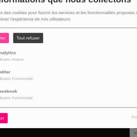
XIME
(1
ns des cookies pour fournir les services et les fonctionnalités proposés s
interviewe
iorer l'expérience de nos utilisateurs.
0
ter
Tout refuser
L
nalytics
ilisation: Analyse
witter
ilisation: Fonctionnalité
acebook
ilisation: Fonctionnalité
Pro
er
L
U
pr