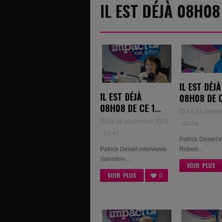
IL EST DÉJÀ 08H0
IL EST DÉJÀ
IL EST DÉJÀ
08H08 DE C
08H08 DE CE 16
SEPTEMBR
Le 18 septe
SEPTEMBRE
2025 - RO
Le 18 septembre 2025
- 00:58
2025 -
COECKELB
- 00:45
Patrick Desart 
VALENTINE
Robert...
Patrick Desart interviewe
VANGOETHEM ET
Valentine...
LAURIE
VOIR PLUS
CUELENAERE
VOIR PLUS
0