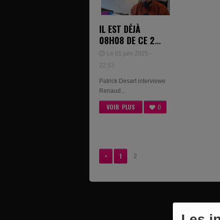
IL EST DÉJÀ
08H08 DE CE 27
MAI 2025 -
Le 01 juin 2025 -
22:53
Patrick Desart interviewe
Renaud...
VOIR PLUS
0
<
1
2
Les i