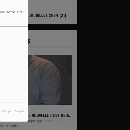
7)
ur notre site
IL EST DÉJÀ 08H08 JUILLET 2024 (21)
ES ÉMISSIONS
pulsé par Orejime
IVRES
n lundi sur deux, Maxime Janssens vous
résente les livres de...