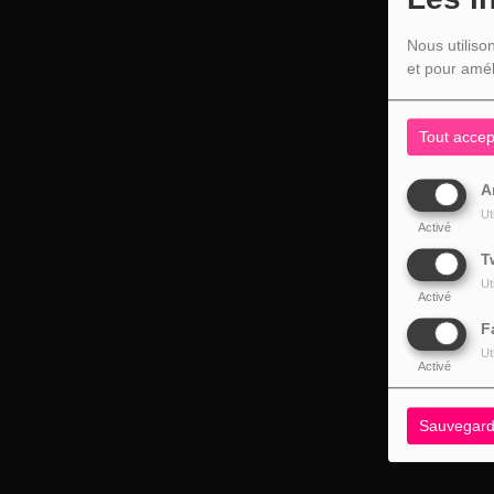
Nous utiliso
et pour amél
Tout accep
A
Ut
Activé
T
Ut
Activé
F
Ut
Activé
Sauvegard