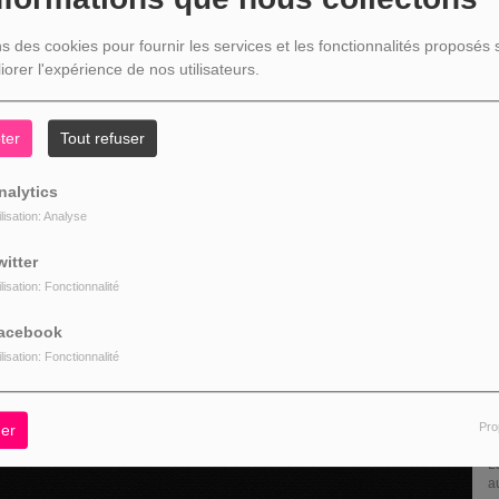
(1
ns des cookies pour fournir les services et les fonctionnalités proposés s
iorer l'expérience de nos utilisateurs.
ter
Tout refuser
L
nalytics
ilisation: Analyse
witter
ilisation: Fonctionnalité
acebook
ilisation: Fonctionnalité
Pro
er
" C'EST UNE BONNE NOUVELLE C'EST DÉJÀ...
L
La rubrique économique qui donne la paroles
U
aux entreprises...
p