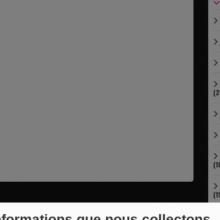
(2
(1
(1
nformations que nous collectons