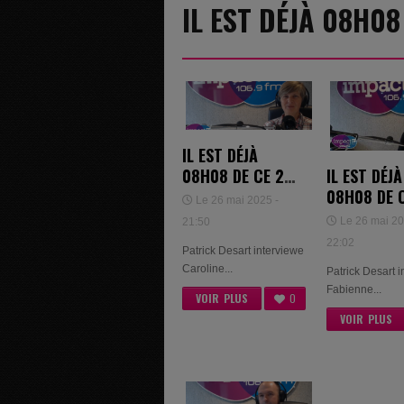
IL EST DÉJÀ 08H08
IL EST DÉJÀ
IL EST DÉJÀ
08H08 DE CE 21
08H08 DE 
MAI 2025 -
Le 26 mai 2025 -
MAI 2025 -
CAROLINE
Le 26 mai 20
21:50
FABIENNE
LECOMTE
22:02
Patrick Desart interviewe
DETALLE
Caroline...
Patrick Desart 
Fabienne...
VOIR PLUS
0
VOIR PLUS