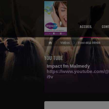
ACCUEIL
CON
Vidéos
Il est déjà 08h08
YOU TUBE
Impact fm Malmedy
https://www.youtube.com/@
i9v