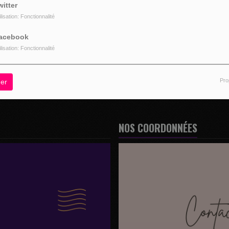
witter
ilisation: Fonctionnalité
acebook
z être connecté pour commenter
ilisation: Fonctionnalité
CONNECTER
INSCRIPTION
Pro
er
NOS COORDONNÉES