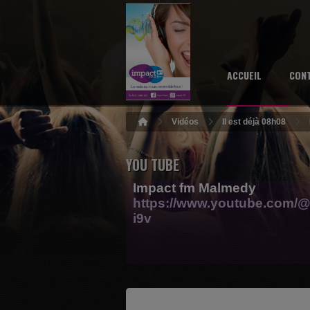
ACCUEIL
CON
Vidéos
Il est déjà 08h08
YOU TUBE
Impact fm Malmedy
https://www.youtube.com/@
i9v