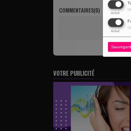
T
COMMENTAIRES(0)
Ut
Activé
F
Vous deve
Ut
SE 
Activé
Sauvegard
VOTRE PUBLICITÉ