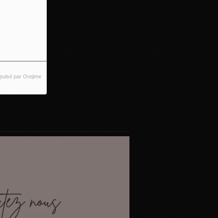
pulsé par Orejime