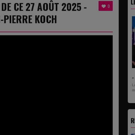
L
 DE CE 27 AOÛT 2025 -
0
N-PIERRE KOCH
" C'EST UNE BONNE NOUVELLE C'EST DÉJÀ..
La rubrique économique qui donne la paroles
aux entreprises...
R