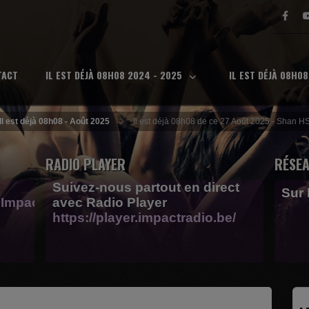
TACT
IL EST DÉJÀ 08H08 2024 - 2025
IL EST DÉJÀ 08H0
Il est déjà 08h08 - Août 2025
Il est déjà 08h08 de ce 27 Août 2025 - Shan H
RADIO PLAYER
RÉSEA
Suivez-nous partout en direct
Sur
Impactfm-
avec Radio Player
https://player.impactradio.be/