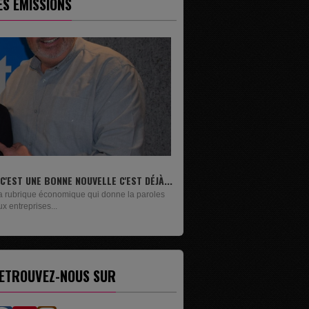
ES ÉMISSIONS
.
LIVRES
Un lundi sur deux, Maxime Janssens vous
présente les livres de...
ETROUVEZ-NOUS SUR