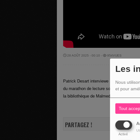
28 AOÛT 2025 - 00:10 -
954VUES
Les i
Patrick Desart interviewe Shan HSIA et Je
Nous utiliso
du marathon de lecture solidaire en faveur
et pour amél
la bibliothèque de Malmedy, de 9h30 à 15
Tout accep
PARTAGEZ !
A
Ut
Activé