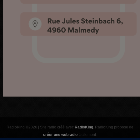
RadioKing ©2026 | Site radio créé avec
RadioKing
. RadioKing propose de
créer une webradio
facilement.