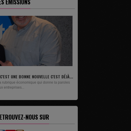
ES ÉMISSIONS
LIVRES
Un lundi sur deux, Maxime Janssens vous
présente les livres de...
ETROUVEZ-NOUS SUR