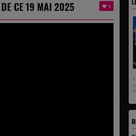
L
 DE CE 19 MAI 2025
0
" C'EST UNE BONNE NOUVELLE C'EST DÉJÀ...
La rubrique économique qui donne la paroles
aux entreprises...
R