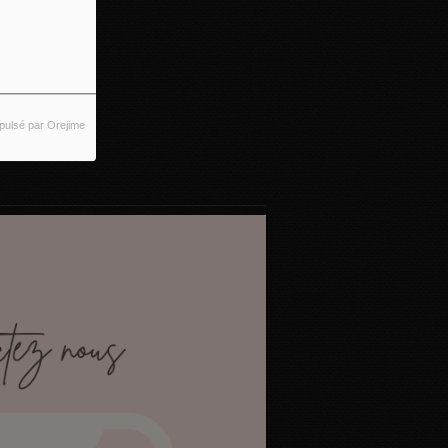
pulsé par Orejime