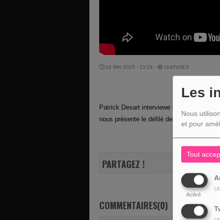
19 MAI 2025 - 23:29 -
1140VUES
Les i
Patrick Desart interviewe Charlotte Gérôme
Nous utiliso
nous présente le défilé des commerçants 
et pour amél
Tout accep
PARTAGEZ !
A
Ut
Activé
COMMENTAIRES(0)
T
Ut