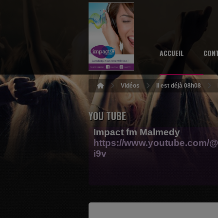
ACCUEIL
CON
Vidéos
Il est déjà 08h08
YOU TUBE
Impact fm Malmedy
https://www.youtube.com/@
i9v