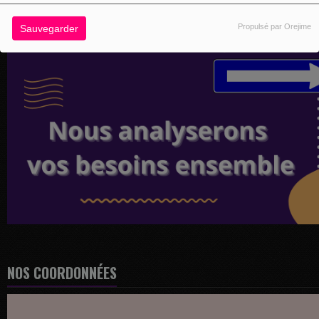
Propulsé par Orejime
Sauvegarder
NOS COORDONNÉES