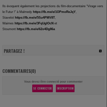
Ils évoquent également les projections du film-documentaire “Virage vers
le Futur !” à Malmedy
https://fb.me/e/1OPmoReJqY
,
Stavelot
https://fb.me/e/5Su4PMV8T
,
Waimes
https://fb.me/e/3FqUgIOcN
et
Stoumont
https://fb.me/e/62o4Dg86a
PARTAGEZ !
COMMENTAIRES(0)
Vous devez être connecté pour commenter
SE CONNECTER
INSCRIPTION