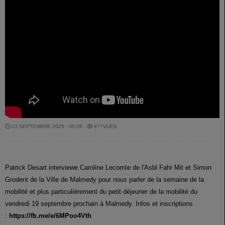
13 SEPTEMBRE 2025 - 00:36 -
977VUES
Patrick Desart interviewe Caroline Lecomte de l'Asbl Fahr Mit et Simon
Grodent de la Ville de Malmedy pour nous parler de la semaine de la
mobilité et plus particulièrement du petit déjeuner de la mobilité du
vendredi 19 septembre prochain à Malmedy. Infos et inscriptions
:
https://fb.me/e/6MPoo4Vth