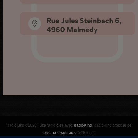
RadioKing ©2026 | Site radio créé avec
RadioKing
. RadioKing propose de
créer une webradio
facilement.