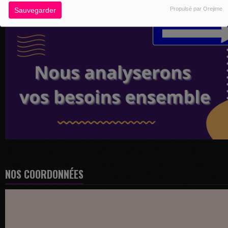
Propulsé par Orejime
Sauvegarder
NOS COORDONNÉES