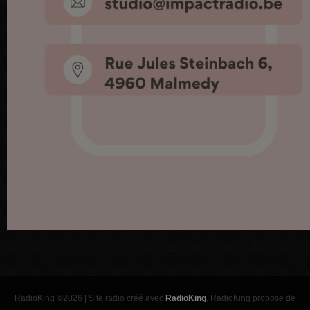
RadioKing ©2026 | Site radio créé avec
RadioKing
. RadioKing propose de