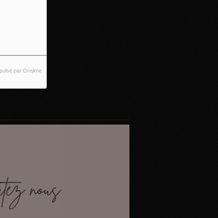
pulsé par Orejime