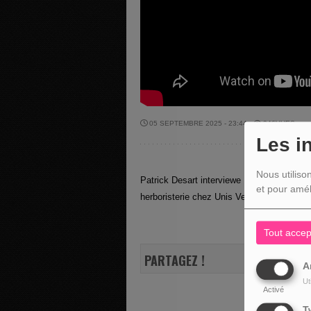
05 SEPTEMBRE 2025 - 23:44 -
946VUES
Les i
Nous utiliso
Patrick Desart interviewe Evelyne Moray - 
et pour amél
herboristerie chez Unis Verts Paysans à
Tout accep
PARTAGEZ !
A
Ut
Activé
T