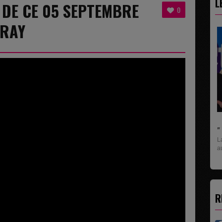
L
8 DE CE 05 SEPTEMBRE
0
ORAY
" C'EST UNE BONNE NOUVELLE C'EST DÉJÀ.
La rubrique économique qui donne la paroles
aux entreprises...
R