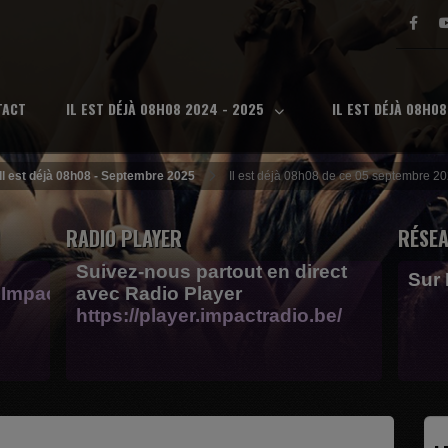
TACT
IL EST DÉJÀ 08H08 2024 - 2025
IL EST DÉJÀ 08H0
Il est déjà 08h08 - Septembre 2025
Il est déjà 08h08 de ce 05 septembre 2
RADIO PLAYER
RÉSEA
Suivez-nous partout en direct
Sur
Impactfm-
avec Radio Player
https://player.impactradio.be/