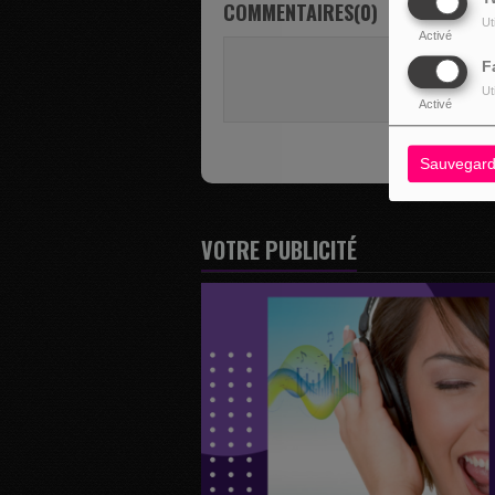
COMMENTAIRES(0)
Ut
Activé
Vous deve
F
SE 
Ut
Activé
Sauvegard
VOTRE PUBLICITÉ