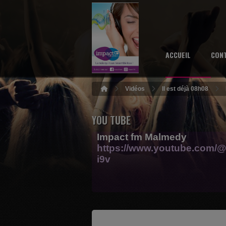
ACCUEIL
CON
Vidéos
Il est déjà 08h08
YOU TUBE
Impact fm Malmedy
https://www.youtube.com/@
i9v