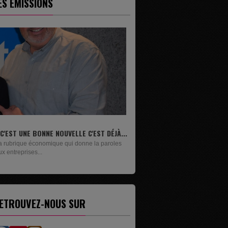
ES ÉMISSIONS
..
LIVRES
Un lundi sur deux, Maxime Janssens vous
présente les livres de...
ETROUVEZ-NOUS SUR