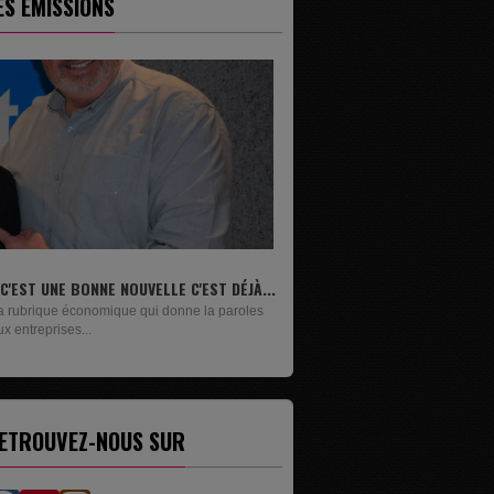
ES ÉMISSIONS
IVRES
n lundi sur deux, Maxime Janssens vous
résente les livres de...
ETROUVEZ-NOUS SUR