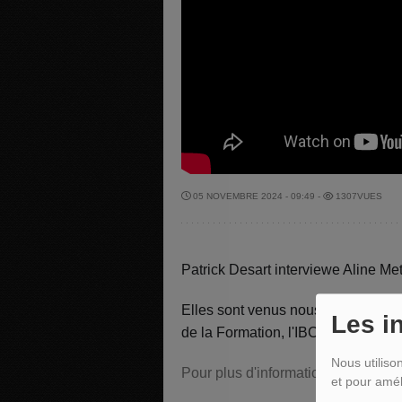
05 NOVEMBRE 2024 - 09:49 -
1307VUES
Patrick Desart interviewe Aline Me
Elles sont venus nous parler de l'o
Les i
de la Formation, l'IBC, qui ouvra s
Nous utiliso
Pour plus d'informations contactez
et pour amél