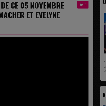
L
8 DE CE 05 NOVEMBRE
0
ZMACHER ET EVELYNE
" C'EST UNE BONNE NOUVELLE C'EST DÉJÀ...
L
La rubrique économique qui donne la paroles
U
aux entreprises...
p
R