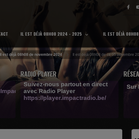
TACT
IL EST DÉJÀ 08H08 2024 - 2025
IL EST DÉJÀ 08H0
Il est déjà 08h08 de novembre 2024
Il est déjà 08h08 de ce 05 novembre 20
RADIO PLAYER
RÉSEA
Suivez-nous partout en direct
Sur
Impactfm-
avec Radio Player
https://player.impactradio.be/