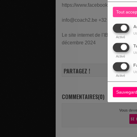
https://www.facebook.com/coach
Tout accep
info@coach2.be +32 473 93 47 59
A
Ut
Le site internet de l'IBC 'Institut 
Activé
décembre 2024
T
Ut
Activé
F
PARTAGEZ !
Ut
Activé
Sauvegard
COMMENTAIRES(0)
Vous deve
SE 