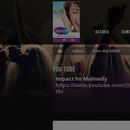
ACCUEIL
CON
Vidéos
Il est déjà 08h08
YOU TUBE
Impact fm Malmedy
https://www.youtube.com/@
i9v