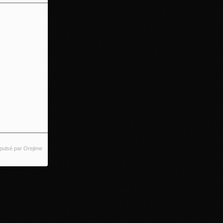
pulsé par Orejime