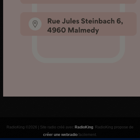
RadioKing ©2026 | Site radio créé avec
RadioKing
. RadioKing propose de
créer une webradio
facilement.