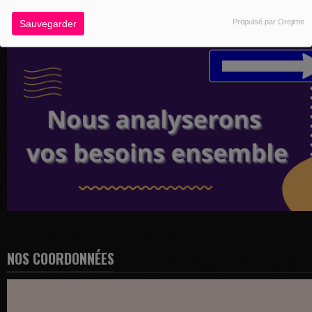
Propulsé par Orejime
Sauvegarder
NOS COORDONNÉES