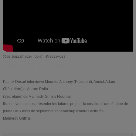
01 JUILLET 2024 - 09:47 -
1653VUES
Patrick Desart interviewe Meunier Anthony (Président), Annick Adam
(Trésorière) et Aurore Rolin
(Secrétaire) de Malmedy Griffins Floorball
Ils sont venus nous présenter les futures projets, la création d'une équipe de
jeunes aux mois de septembre et beaucoup d'autres activités.
Malmedy Griffins