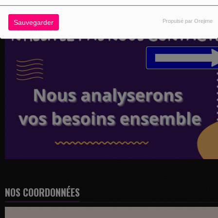
Propulsé par Orejime
Sauvegarder
NOS COORDONNÉES