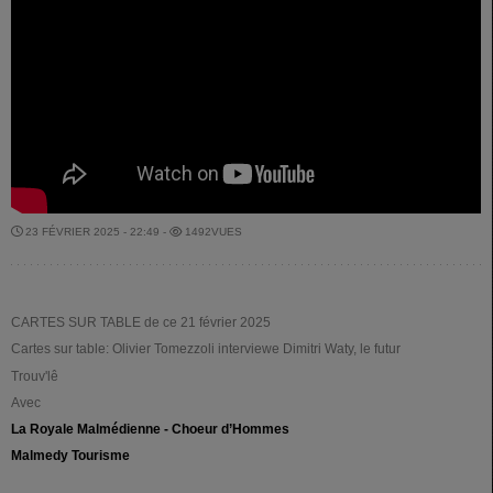
23 FÉVRIER 2025 - 22:49 -
1492VUES
CARTES SUR TABLE de ce 21 février 2025
Cartes sur table: Olivier Tomezzoli interviewe Dimitri Waty, le futur
Trouv'lê
Avec
La Royale Malmédienne - Choeur d’Hommes
Malmedy Tourisme