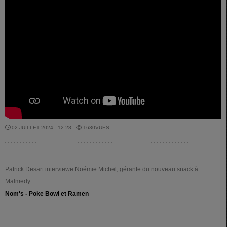
02 JUILLET 2024 - 12:28 -
1630VUES
Patrick Desart interviewe Noémie Michel, gérante du nouveau snack à
Malmedy :
Nom's - Poke Bowl et Ramen