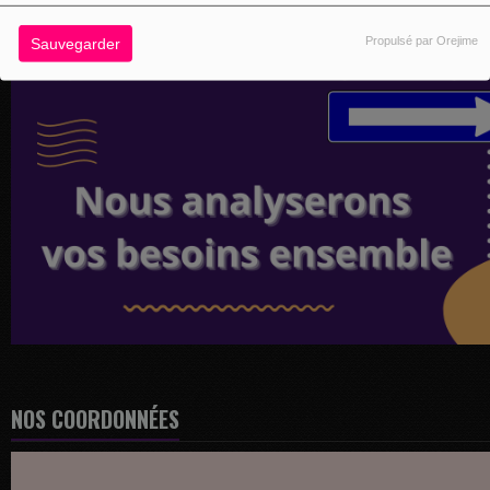
Propulsé par Orejime
Sauvegarder
NOS COORDONNÉES