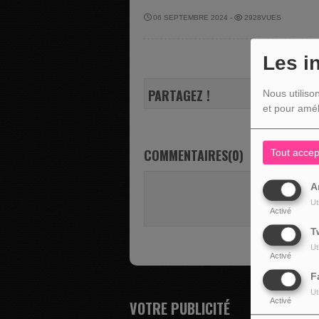
06 SEPTEMBRE 2024 -
2928VUES
Les i
PARTAGEZ !
Nous utiliso
et pour amél
COMMENTAIRES(0)
Tout accep
A
Vous deve
Ut
SE 
Activé
T
Ut
Activé
F
Ut
Activé
VOTRE PUBLICITÉ