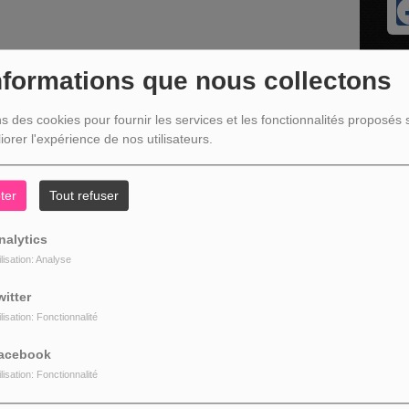
nformations que nous collectons
ns des cookies pour fournir les services et les fonctionnalités proposés s
iorer l'expérience de nos utilisateurs.
ter
Tout refuser
nalytics
z être connecté pour commenter
ilisation: Analyse
CONNECTER
INSCRIPTION
witter
ilisation: Fonctionnalité
acebook
ilisation: Fonctionnalité
NOS COORDONNÉES