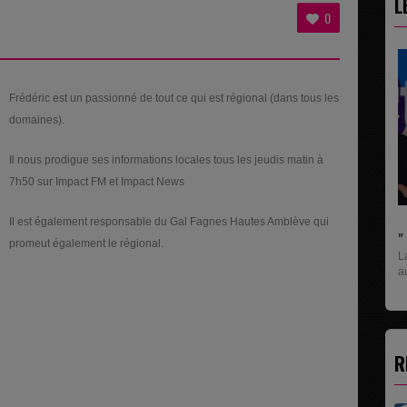
L
T
0
Frédéric est un passionné de tout ce qui est régional (dans tous les
domaines).
Il nous prodigue ses informations locales tous les jeudis matin à
7h50 sur Impact FM et Impact News
Il est également responsable du Gal Fagnes Hautes Amblève qui
" C'EST UNE BONNE NOUVELLE C'EST DÉJÀ.
promeut également le régional.
La rubrique économique qui donne la paroles
aux entreprises...
R