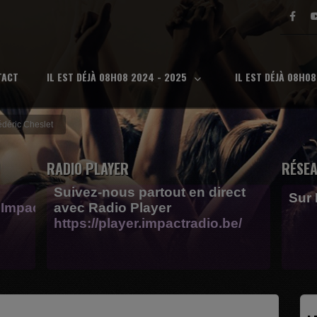
TACT
IL EST DÉJÀ 08H08 2024 - 2025
IL EST DÉJÀ 08H0
édéric Cheslet
RADIO PLAYER
RÉSEA
Suivez-nous partout en direct
Sur
Impactfm-
avec Radio Player
https://player.impactradio.be/