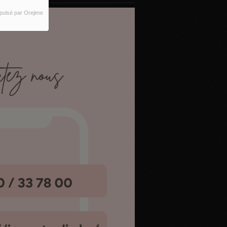
pulsé par Orejime