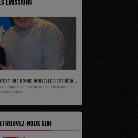
ES ÉMISSIONS
..
LIVRES
Un lundi sur deux, Maxime Janssens vous
présente les livres de...
ETROUVEZ-NOUS SUR